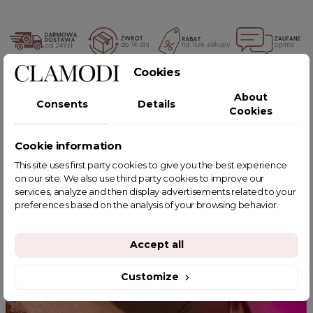
Cookies
POWIĄZANE TAGI
About
Consents
Details
Cookies
Cookie information
YOU MIGHT ALSO LIKE
This site uses first party cookies to give you the best experience
on our site. We also use third party cookies to improve our
services, analyze and then display advertisements related to your
preferences based on the analysis of your browsing behavior.
Accept all
Customize