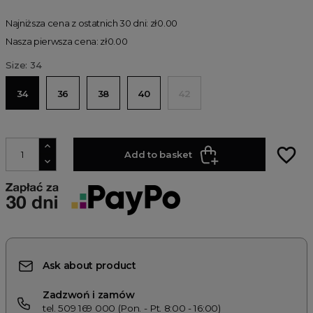
Najniższa cena z ostatnich 30 dni: zł0.00
Nasza pierwsza cena: zł0.00
Size: 34
34
36
38
40
42
favorite_border
Add to basket
Ask about product
Zadzwoń i zamów
tel. 509 169 000 (Pon. - Pt. 8:00 - 16:00)