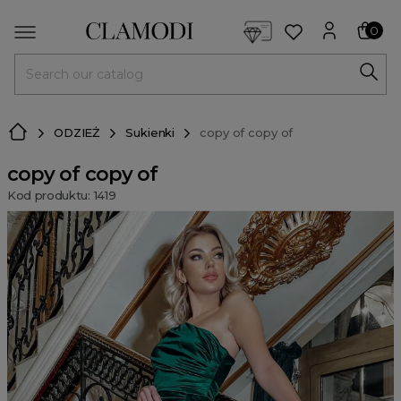
<script> dlApi = { cmd: [] }; </script> <script src="https://l
0
MENU
ODZIEŻ
Sukienki
copy of copy of
copy of copy of
Kod produktu: 1419