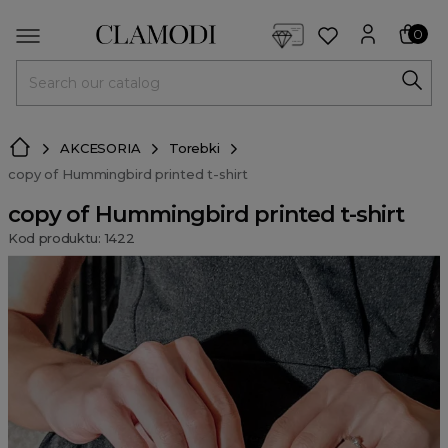
<script> dlApi = { cmd: [] }; </script> <script src="https://l
0
MENU
AKCESORIA
Torebki
copy of Hummingbird printed t-shirt
copy of Hummingbird printed t-shirt
Kod produktu: 1422