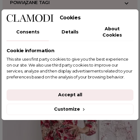
POWIĄZANE TAGI
Cookies
About
Consents
Details
Cookies
YOU MIGHT ALSO LIKE
Cookie information
This site uses first party cookies to give you the best experience
on our site. We also use third party cookies to improve our
BESTSELLER
services, analyze and then display advertisements related to your
preferences based on the analysis of your browsing behavior.
Accept all
Customize