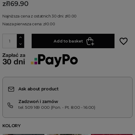
zł169.90
Najniższa cena z ostatnich 30 dni: zł0.00
Nasza pierwsza cena: zł0.00
favorite_border
Add to basket
Ask about product
Zadzwoń i zamów
tel. 509 169 000 (Pon. - Pt. 8:00 - 16:00)
KOLORY