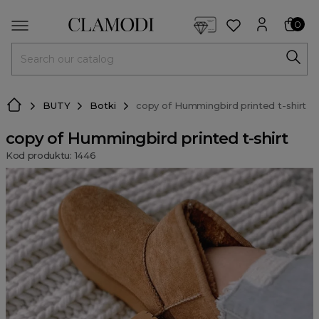
<script> dlApi = { cmd: [] }; </script> <script src="https://l
0
MENU
BUTY
Botki
copy of Hummingbird printed t-shirt
copy of Hummingbird printed t-shirt
Kod produktu: 1446