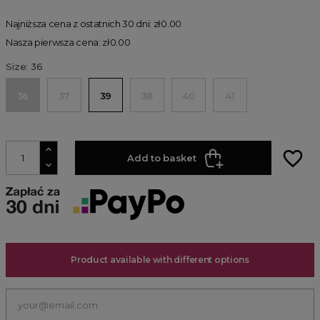
Najniższa cena z ostatnich 30 dni: zł0.00
Nasza pierwsza cena: zł0.00
Size: 36
36
37
39
38
40
41
favorite_border
Add to basket
Product available with different options