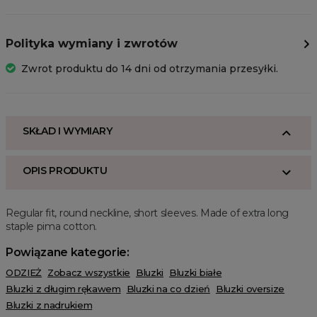
Polityka wymiany i zwrotów
Zwrot produktu do 14 dni od otrzymania przesyłki.
SKŁAD I WYMIARY
OPIS PRODUKTU
Regular fit, round neckline, short sleeves. Made of extra long
staple pima cotton.
Powiązane kategorie:
ODZIEŻ
Zobacz wszystkie
Bluzki
Bluzki białe
Bluzki z długim rękawem
Bluzki na co dzień
Bluzki oversize
Bluzki z nadrukiem