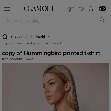
<script> dlApi = { cmd: [] }; </script> <script src="https://l
0
MENU
ODZIEŻ
Bluzki
copy of Hummingbird printed t-shirt
copy of Hummingbird printed t-shirt
Kod produktu: 1452