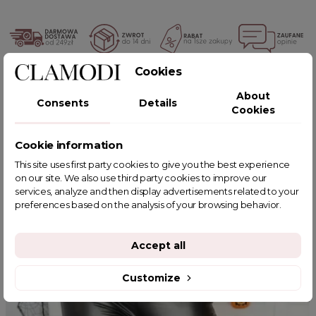
Cookies
POWIĄZANE TAGI
About
Consents
Details
Cookies
Cookie information
YOU MIGHT ALSO LIKE
This site uses first party cookies to give you the best experience
on our site. We also use third party cookies to improve our
services, analyze and then display advertisements related to your
preferences based on the analysis of your browsing behavior.
Accept all
Customize