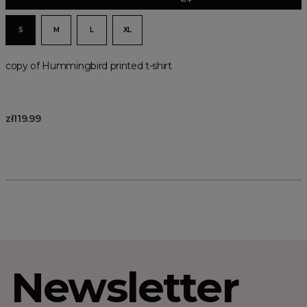
S
M
L
XL
copy of Hummingbird printed t-shirt
zł119.99
Newsletter