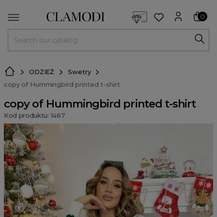
<script> dlApi = { cmd: [] }; </script> <script src="https://l
0
MENU
ODZIEŻ
Swetry
copy of Hummingbird printed t-shirt
copy of Hummingbird printed t-shirt
Kod produktu: 1467