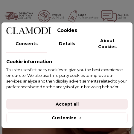
Cookies
POWIĄZANE TAGI
About
Consents
Details
Cookies
Cookie information
YOU MIGHT ALSO LIKE
This site uses first party cookies to give you the best experience
on our site. We also use third party cookies to improve our
services, analyze and then display advertisements related to your
preferences based on the analysis of your browsing behavior.
Accept all
Customize