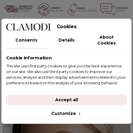
Cookies
POWIĄZANE TAGI
About
Consents
Details
Cookies
Cookie information
YOU MIGHT ALSO LIKE
This site uses first party cookies to give you the best experience
on our site. We also use third party cookies to improve our
services, analyze and then display advertisements related to your
preferences based on the analysis of your browsing behavior.
Accept all
Customize