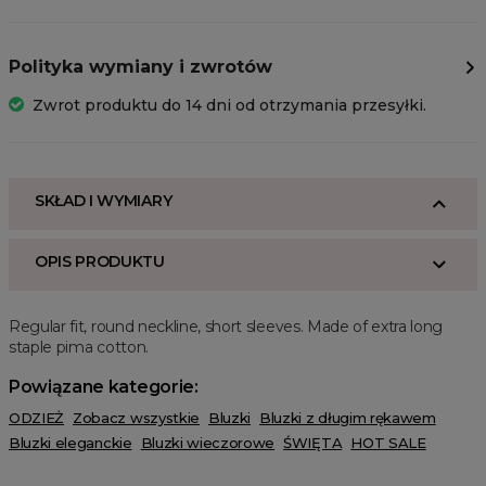
Polityka wymiany i zwrotów
Zwrot produktu do 14 dni od otrzymania przesyłki.
SKŁAD I WYMIARY
OPIS PRODUKTU
Regular fit, round neckline, short sleeves. Made of extra long
staple pima cotton.
Powiązane kategorie:
ODZIEŻ
Zobacz wszystkie
Bluzki
Bluzki z długim rękawem
Bluzki eleganckie
Bluzki wieczorowe
ŚWIĘTA
HOT SALE