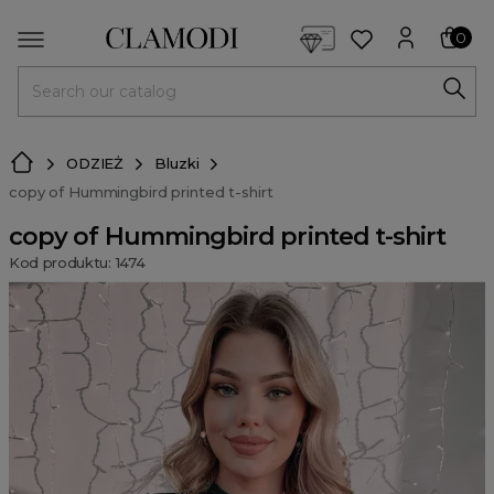
<script> dlApi = { cmd: [] }; </script> <script src="https://l
0
MENU
ODZIEŻ
Bluzki
copy of Hummingbird printed t-shirt
copy of Hummingbird printed t-shirt
Kod produktu: 1474