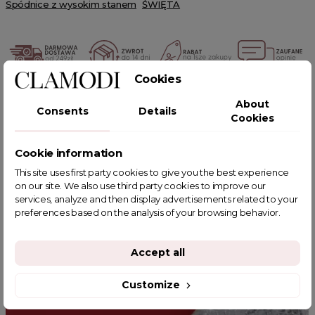
Spódnice z wysokim stanem
ŚWIĘTA
Cookies
POWIĄZANE TAGI
About
Consents
Details
Cookies
Cookie information
This site uses first party cookies to give you the best experience
YOU MIGHT ALSO LIKE
on our site. We also use third party cookies to improve our
services, analyze and then display advertisements related to your
preferences based on the analysis of your browsing behavior.
Accept all
Customize