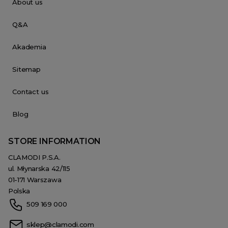
About us
Q&A
Akademia
Sitemap
Contact us
Blog
STORE INFORMATION
CLAMODI P.S.A.
ul. Młynarska 42/115
01-171 Warszawa
Polska
509 169 000
sklep@clamodi.com