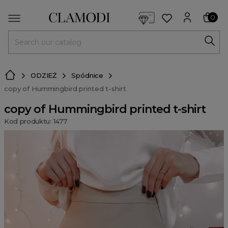
<script> dlApi = { cmd: [] }; </script> <script src="https://l
0
MENU
ODZIEŻ
Spódnice
copy of Hummingbird printed t-shirt
copy of Hummingbird printed t-shirt
Kod produktu: 1477