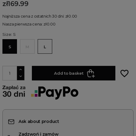
zł169.99
Najniższa cena z ostatnich 30 dni: zł0.00
Nasza pierwsza cena: zł0.00
Size: S
S
M
L
favorite_border
Add to basket
Ask about product
Zadzwoń i zamów