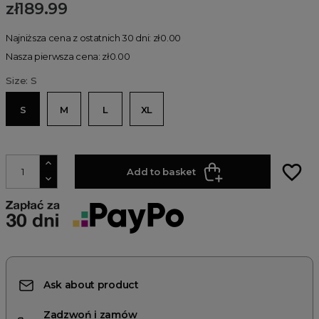
zł189.99
Najniższa cena z ostatnich 30 dni: zł0.00
Nasza pierwsza cena: zł0.00
Size: S
S
M
L
XL
favorite_border
Add to basket
Ask about product
Zadzwoń i zamów