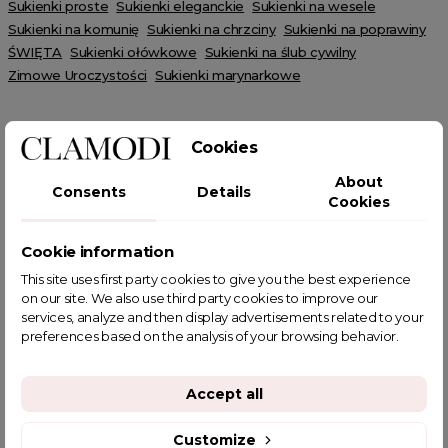
Sukienki proste
Sukienki eleganckie
Sukienki na wesele
Sukienki na komunię
Sukienki na chrzciny
Sukienki na poprawiny
ŚWIĘTA
Sukienki ołówkowe
Sukienki na ślub cywilny
Zimowe Uroczystości
Sukienki marynarkowe
Cookies
About
Consents
Details
Cookies
POWIĄZANE TAGI
Cookie information
This site uses first party cookies to give you the best experience
on our site. We also use third party cookies to improve our
services, analyze and then display advertisements related to your
YOU MIGHT ALSO LIKE
preferences based on the analysis of your browsing behavior.
Accept all
Customize