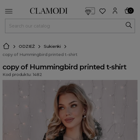
<script> dlApi = { cmd: [] }; </script> <script src="https://l
0
MENU
ODZIEŻ
Sukienki
copy of Hummingbird printed t-shirt
copy of Hummingbird printed t-shirt
Kod produktu: 1482