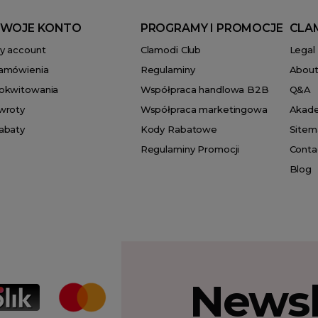
WOJE KONTO
PROGRAMY I PROMOCJE
CLA
y account
Clamodi Club
Legal
amówienia
Regulaminy
About
okwitowania
Współpraca handlowa B2B
Q&A
wroty
Współpraca marketingowa
Akad
abaty
Kody Rabatowe
Sitem
Regulaminy Promocji
Conta
Blog
Newsl