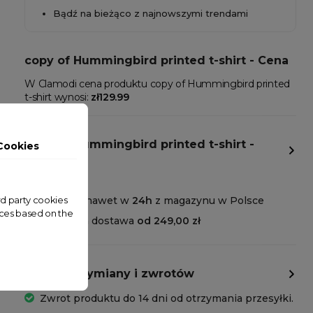
Bądź na bieżąco z najnowszymi trendami
copy of Hummingbird printed t-shirt - Cena
W Clamodi cena produktu copy of Hummingbird printed
t-shirt wynosi:
zł129.99
copy of Hummingbird printed t-shirt -
Cookies
Dostawa
Wysyłka nawet w
24h
z magazynu w Polsce
ird party cookies
nces based on the
Darmowa dostawa
od 249,00 zł
Polityka wymiany i zwrotów
Zwrot produktu do 14 dni od otrzymania przesyłki.