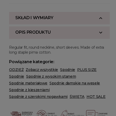
SKŁAD I WYMIARY
OPIS PRODUKTU
Regular fit, round neckline, short sleeves. Made of extra
long staple pima cotton.
Powiązane kategorie:
ODZIEŻ
Zobacz wszystkie
Spodnie
PLUS SIZE
Spodnie
Spodnie z wysokim stanem
Spodnie materiałowe
Spodnie damskie na wesele
Spodnie z kieszeniami
Spodnie z szerokimi nogawkami
ŚWIĘTA
HOT SALE