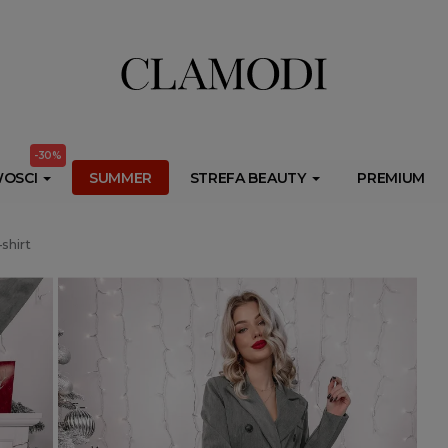
ib.onet.pl/s.csr/build/dlApi/minit.boot.min.js" async></script>
-30%
OSCI
SUMMER
STREFA BEAUTY
PREMIUM
shirt