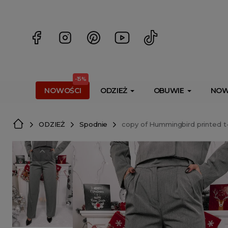
<script> dlApi = { cmd: [] }; </script> <script src="https://l
-15%
NOWOŚCI
ODZIEŻ
OBUWIE
NOW
ODZIEŻ
Spodnie
copy of Hummingbird printed t-