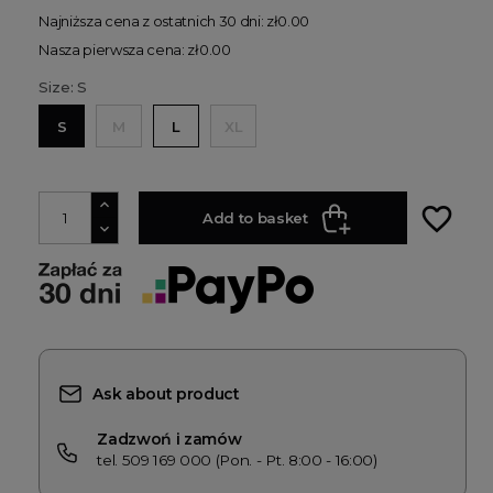
Najniższa cena z ostatnich 30 dni: zł0.00
Nasza pierwsza cena: zł0.00
Size: S
S
M
L
XL
favorite_border
Add to basket
Ask about product
Zadzwoń i zamów
tel. 509 169 000 (Pon. - Pt. 8:00 - 16:00)