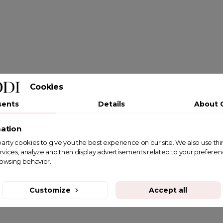
Cookies
sents
Details
About 
ation
st party cookies to give you the best experience on our site. We also use th
rvices, analyze and then display advertisements related to your prefere
rowsing behavior.
Customize
Accept all