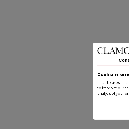
Con
Cookie inform
This site uses fir
to improve our se
analysis of your b