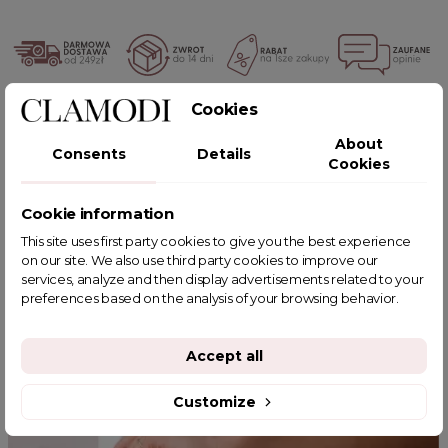
Cookies
POWIĄZANE TAGI
About
Consents
Details
Cookies
Cookie information
YOU MIGHT ALSO LIKE
This site uses first party cookies to give you the best experience
on our site. We also use third party cookies to improve our
services, analyze and then display advertisements related to your
preferences based on the analysis of your browsing behavior.
Accept all
Customize