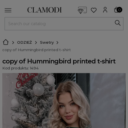
<script> dlApi = { cmd: [] }; </script> <script src="https://l
0
MENU
ODZIEŻ
Swetry
copy of Hummingbird printed t-shirt
copy of Hummingbird printed t-shirt
Kod produktu: 1494