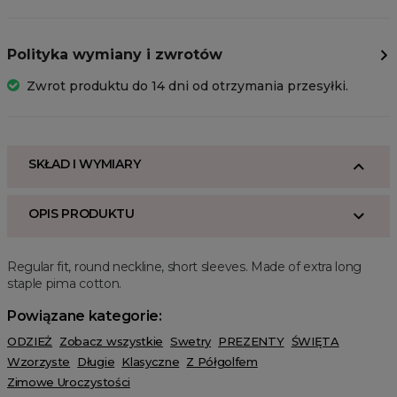
Polityka wymiany i zwrotów
Zwrot produktu do 14 dni od otrzymania przesyłki.
SKŁAD I WYMIARY
OPIS PRODUKTU
Regular fit, round neckline, short sleeves. Made of extra long
staple pima cotton.
Powiązane kategorie:
ODZIEŻ
Zobacz wszystkie
Swetry
PREZENTY
ŚWIĘTA
Wzorzyste
Długie
Klasyczne
Z Półgolfem
Zimowe Uroczystości