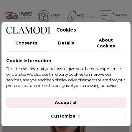
Cookies
POWIĄZANE TAGI
About
Consents
Details
Cookies
Cookie information
YOU MIGHT ALSO LIKE
This site uses first party cookies to give you the best experience
on our site. We also use third party cookies to improve our
services, analyze and then display advertisements related to your
preferences based on the analysis of your browsing behavior.
Accept all
Customize