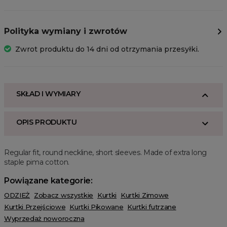
Polityka wymiany i zwrotów
Zwrot produktu do 14 dni od otrzymania przesyłki.
SKŁAD I WYMIARY
OPIS PRODUKTU
Regular fit, round neckline, short sleeves. Made of extra long
staple pima cotton.
Powiązane kategorie:
ODZIEŻ
Zobacz wszystkie
Kurtki
Kurtki Zimowe
Kurtki Przejściowe
Kurtki Pikowane
Kurtki futrzane
Wyprzedaż noworoczna