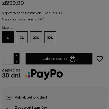
zł299.90
Najniższa cena z ostatnich 30 dni: zł0.00
Nasza pierwsza cena: zł0.00
Size: L
L
XL
2XL
3XL
favorite_border
Add to basket
Ask about product
Zadzwoń i zamów