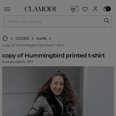
<script> dlApi = { cmd: [] }; </script> <script src="https://l
0
MENU
ODZIEŻ
Kurtki
copy of Hummingbird printed t-shirt
copy of Hummingbird printed t-shirt
Kod produktu: 1517