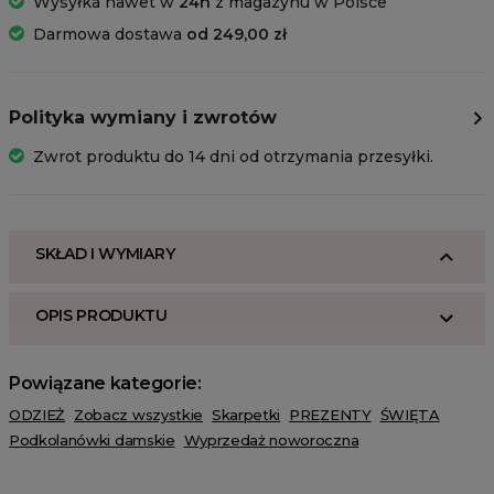
Wysyłka nawet w
24h
z magazynu w Polsce
Darmowa dostawa
od 249,00 zł
Polityka wymiany i zwrotów
Zwrot produktu do 14 dni od otrzymania przesyłki.
SKŁAD I WYMIARY
OPIS PRODUKTU
Powiązane kategorie:
ODZIEŻ
Zobacz wszystkie
Skarpetki
PREZENTY
ŚWIĘTA
Podkolanówki damskie
Wyprzedaż noworoczna