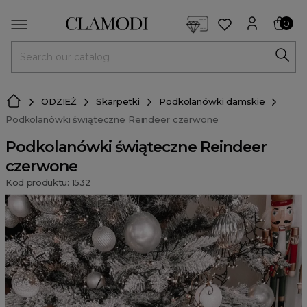
<script> dlApi = { cmd: [] }; </script> <script src="https://l
0
MENU
ODZIEŻ
Skarpetki
Podkolanówki damskie
Podkolanówki świąteczne Reindeer czerwone
Podkolanówki świąteczne Reindeer
czerwone
Kod produktu: 1532