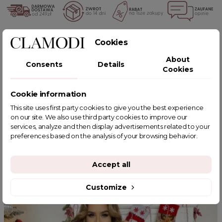
POWIĄZANE TAGI
Cookies
About
Consents
Details
Cookies
Cookie information
YOU MIGHT ALSO LIKE
This site uses first party cookies to give you the best experience
on our site. We also use third party cookies to improve our
services, analyze and then display advertisements related to your
preferences based on the analysis of your browsing behavior.
Accept all
Customize