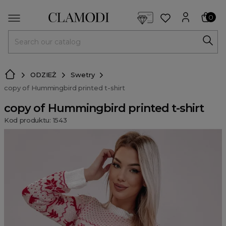
<script> dlApi = { cmd: [] }; </script> <script src="https://l
0
MENU
ODZIEŻ
Swetry
copy of Hummingbird printed t-shirt
copy of Hummingbird printed t-shirt
Kod produktu: 1543