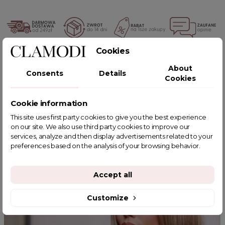
Cookies
POWIĄZANE TAGI
About
Consents
Details
Cookies
Cookie information
YOU MIGHT ALSO LIKE
This site uses first party cookies to give you the best experience
on our site. We also use third party cookies to improve our
services, analyze and then display advertisements related to your
preferences based on the analysis of your browsing behavior.
Accept all
Customize