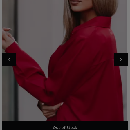
Add to basket
Out-of-Stock