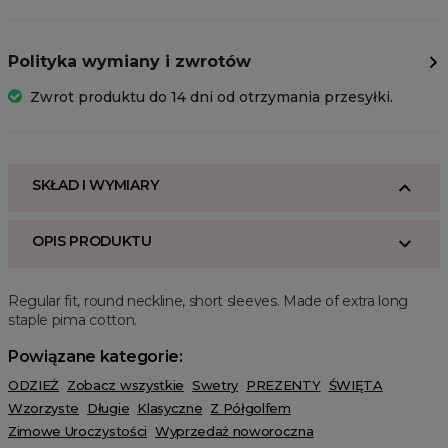
Polityka wymiany i zwrotów
Zwrot produktu do 14 dni od otrzymania przesyłki.
SKŁAD I WYMIARY
OPIS PRODUKTU
Regular fit, round neckline, short sleeves. Made of extra long
staple pima cotton.
Powiązane kategorie:
ODZIEŻ
Zobacz wszystkie
Swetry
PREZENTY
ŚWIĘTA
Wzorzyste
Długie
Klasyczne
Z Półgolfem
Zimowe Uroczystości
Wyprzedaż noworoczna