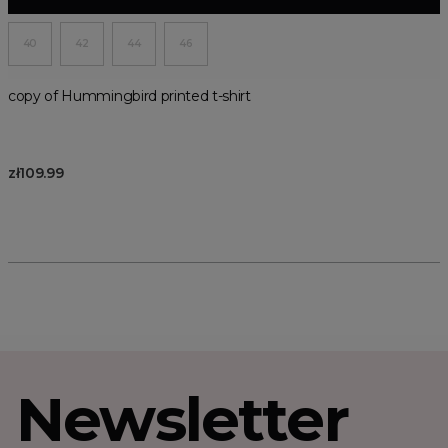
40
42
44
46
copy of Hummingbird printed t-shirt
zł109.99
Newsletter