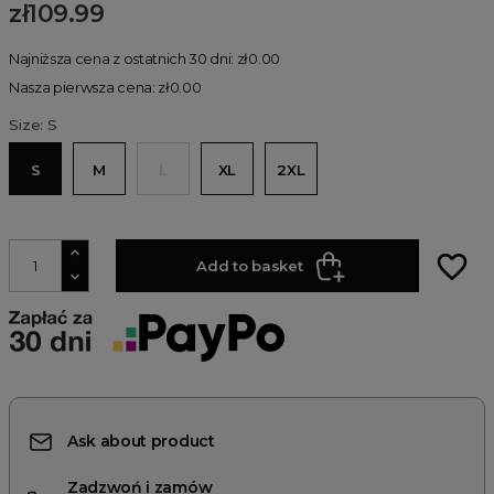
zł109.99
Najniższa cena z ostatnich 30 dni: zł0.00
Nasza pierwsza cena: zł0.00
Size: S
S
M
L
XL
2XL
favorite_border
Add to basket
Ask about product
Zadzwoń i zamów