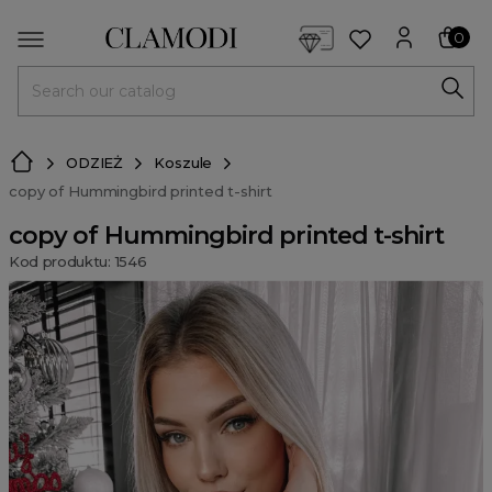
<script> dlApi = { cmd: [] }; </script> <script src="https://l
0
MENU
ODZIEŻ
Koszule
copy of Hummingbird printed t-shirt
copy of Hummingbird printed t-shirt
Kod produktu: 1546