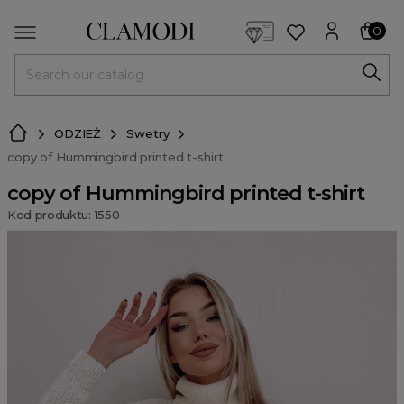
<script> dlApi = { cmd: [] }; </script> <script src="https://l
0
MENU
ODZIEŻ
Swetry
copy of Hummingbird printed t-shirt
copy of Hummingbird printed t-shirt
Kod produktu: 1550