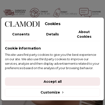
Cookies
POWIĄZANE TAGI
About
Consents
Details
Cookies
Cookie information
YOU MIGHT ALSO LIKE
This site uses first party cookies to give you the best experience
on our site. We also use third party cookies to improve our
services, analyze and then display advertisements related to your
preferences based on the analysis of your browsing behavior.
Accept all
Customize