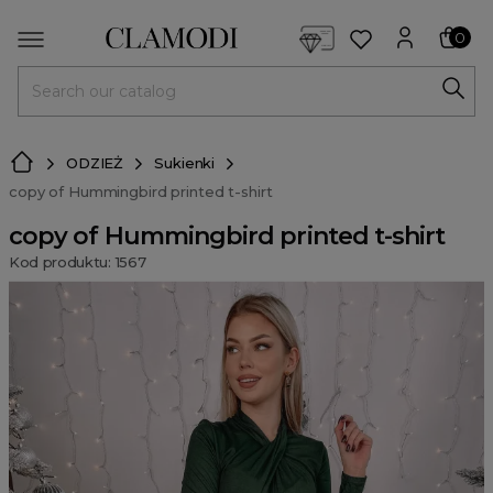
<script> dlApi = { cmd: [] }; </script> <script src="https://l
0
MENU
ODZIEŻ
Sukienki
copy of Hummingbird printed t-shirt
copy of Hummingbird printed t-shirt
Kod produktu: 1567