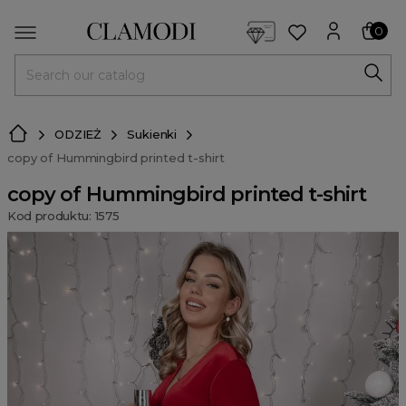
<script> dlApi = { cmd: [] }; </script> <script src="https://l
0
MENU
ODZIEŻ
Sukienki
copy of Hummingbird printed t-shirt
copy of Hummingbird printed t-shirt
Kod produktu: 1575