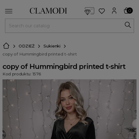
<script> dlApi = { cmd: [] }; </script> <script src="https://l
0
MENU
ODZIEŻ
Sukienki
copy of Hummingbird printed t-shirt
copy of Hummingbird printed t-shirt
Kod produktu: 1576