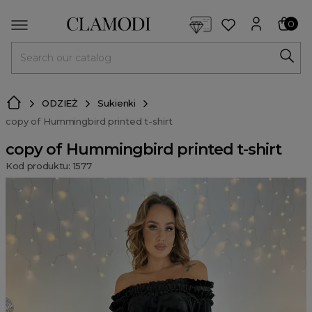
<script> dlApi = { cmd: [] }; </script> <script src="https://l
0
MENU
ODZIEŻ
Sukienki
copy of Hummingbird printed t-shirt
copy of Hummingbird printed t-shirt
Kod produktu: 1577