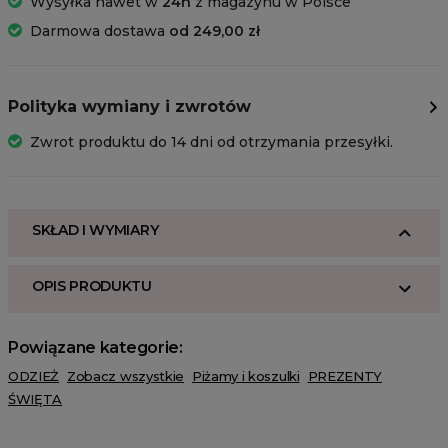
Wysyłka nawet w
24h
z magazynu w Polsce
Darmowa dostawa
od 249,00 zł
Polityka wymiany i zwrotów
Zwrot produktu do 14 dni od otrzymania przesyłki.
SKŁAD I WYMIARY
OPIS PRODUKTU
Powiązane kategorie:
ODZIEŻ
Zobacz wszystkie
Piżamy i koszulki
PREZENTY
ŚWIĘTA