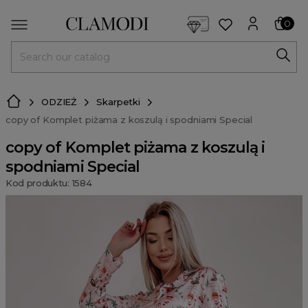
<script> dlApi = { cmd: [] }; </script> <script src="https://l
0
MENU
ODZIEŻ
Skarpetki
copy of Komplet piżama z koszulą i spodniami Special
copy of Komplet piżama z koszulą i
spodniami Special
Kod produktu: 1584