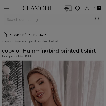
<script> dlApi = { cmd: [] }; </script> <script src="https://l
0
MENU
ODZIEŻ
Bluzki
copy of Hummingbird printed t-shirt
copy of Hummingbird printed t-shirt
Kod produktu: 1589