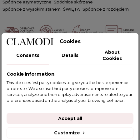
Spódnice asymetryczne
Spódnice skórzane
Spódnice z wysokim stanem
ŚWIĘTA
Spódnice z rozcięciem
Cookies
POWIĄZANE TAGI
About
Consents
Details
Cookies
Cookie information
This site uses first party cookies to give you the best experience
YOU MIGHT ALSO LIKE
on our site. We also use third party cookies to improve our
services, analyze and then display advertisements related to your
preferences based on the analysis of your browsing behavior.
Accept all
Customize