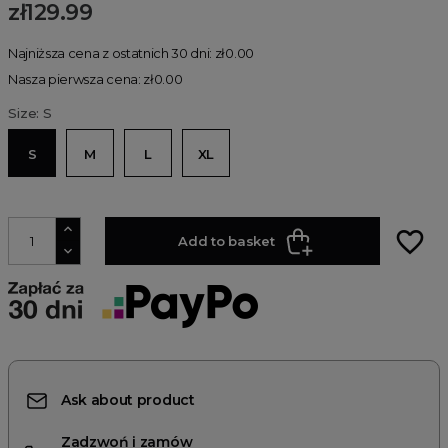
zł129.99
Najniższa cena z ostatnich 30 dni: zł0.00
Nasza pierwsza cena: zł0.00
Size: S
S
M
L
XL
favorite_border
Add to basket
Ask about product
Zadzwoń i zamów