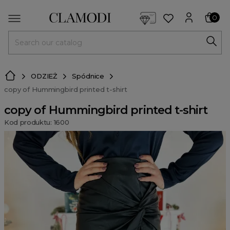
<script> dlApi = { cmd: [] }; </script> <script src="https://l
0
MENU
ODZIEŻ
Spódnice
copy of Hummingbird printed t-shirt
copy of Hummingbird printed t-shirt
Kod produktu: 1600