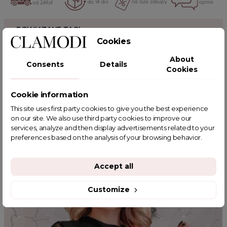
POWIĄZANE TAGI
Cookies
About
Consents
Details
Cookies
YOU MIGHT ALSO LIKE
Cookie information
This site uses first party cookies to give you the best experience
on our site. We also use third party cookies to improve our
services, analyze and then display advertisements related to your
preferences based on the analysis of your browsing behavior.
Accept all
Customize