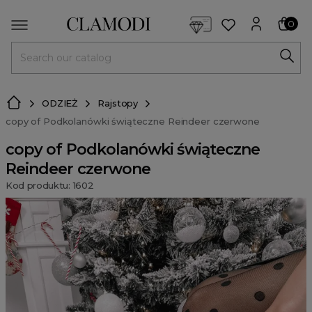
<script> dlApi = { cmd: [] }; </script> <script src="https://l
0
MENU
ODZIEŻ
Rajstopy
copy of Podkolanówki świąteczne Reindeer czerwone
copy of Podkolanówki świąteczne
Reindeer czerwone
Kod produktu: 1602