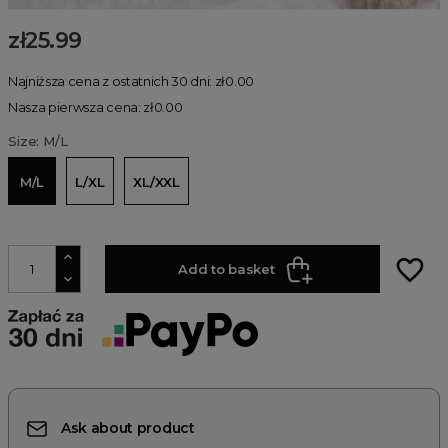
zł25.99
Najniższa cena z ostatnich 30 dni: zł0.00
Nasza pierwsza cena: zł0.00
Size: M/L
M/L
L/XL
XL/XXL
favorite_border
Add to basket
Ask about product