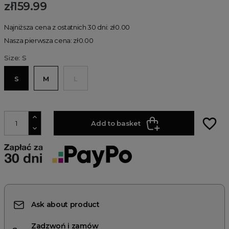
zł159.99
Najniższa cena z ostatnich 30 dni: zł0.00
Nasza pierwsza cena: zł0.00
Size: S
S
M
L
favorite_border
Add to basket
Ask about product
Zadzwoń i zamów