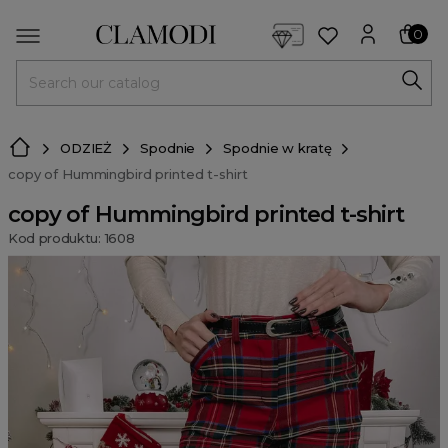
<script> dlApi = { cmd: [] }; </script> <script src="https://l
0
MENU
ODZIEŻ
Spodnie
Spodnie w kratę
copy of Hummingbird printed t-shirt
copy of Hummingbird printed t-shirt
Kod produktu: 1608