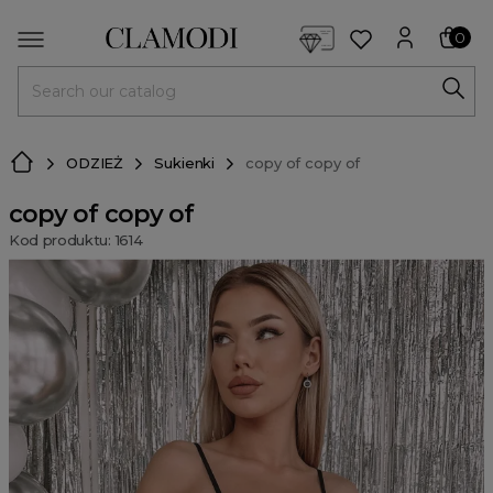
<script> dlApi = { cmd: [] }; </script> <script src="https://l
0
MENU
ODZIEŻ
Sukienki
copy of copy of
copy of copy of
Kod produktu: 1614