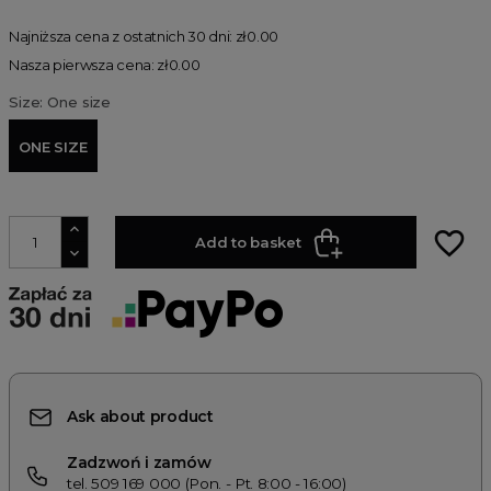
Najniższa cena z ostatnich 30 dni: zł0.00
Nasza pierwsza cena: zł0.00
Size: One size
ONE SIZE
favorite_border
Add to basket
Ask about product
Zadzwoń i zamów
tel. 509 169 000 (Pon. - Pt. 8:00 - 16:00)