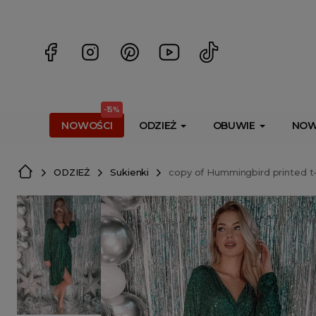
<script> dlApi = { cmd: [] }; </script> <script src="https://l
-15%
NOWOŚCI
ODZIEŻ
OBUWIE
NOW
ODZIEŻ
Sukienki
copy of Hummingbird printed t-