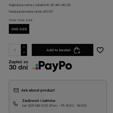
Najniższa cena z ostatnich 30 dni: zł0.00
Nasza pierwsza cena: zł0.00
Size: One size
ONE SIZE
favorite_border
Add to basket
Ask about product
Zadzwoń i zamów
tel. 509 169 000 (Pon. - Pt. 8:00 - 16:00)