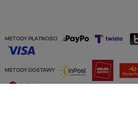
METODY PŁATNOŚCI
METODY DOSTAWY