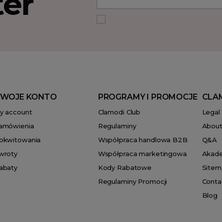
ter
WOJE KONTO
PROGRAMY I PROMOCJE
CLA
y account
Clamodi Club
Legal
amówienia
Regulaminy
About
okwitowania
Współpraca handlowa B2B
Q&A
wroty
Współpraca marketingowa
Akad
abaty
Kody Rabatowe
Sitem
Regulaminy Promocji
Conta
Blog