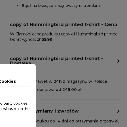
Bądź na bieżąco z najnowszymi trendami
copy of Hummingbird printed t-shirt - Cena
W Clamodi cena produktu copy of Hummingbird printed
t-shirt wynosi:
zł159.99
copy of Hummingbird printed t-shirt -
Dostawa
Wysyłka nawet w
24h
z magazynu w Polsce
Cookies
Darmowa dostawa
od 249,00 zł
ird party cookies
nces based on the
Polityka wymiany i zwrotów
Zwrot produktu do 14 dni od otrzymania przesyłki.