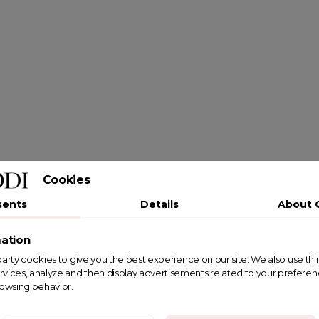
Cookies
sents
Details
About 
ation
st party cookies to give you the best experience on our site. We also use th
rvices, analyze and then display advertisements related to your prefere
rowsing behavior.