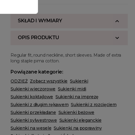
SKŁAD I WYMIARY
OPIS PRODUKTU
Regular fit, round neckline, short sleeves. Made of extra
long staple pima cotton.
Powiązane kategorie:
ODZIEŻ
Zobacz wszystkie
Sukienki
Sukienki wieczorowe
Sukienki midi
Sukienki koktajlowe
Sukienki na imprezę
Sukienki z długim rękawem
Sukienki z rozcięciem
Sukienki przekładane
Sukienki beżowe
Sukienki sylwestrowe
Sukienki eleganckie
Sukienki na wesele
Sukienki na poprawiny