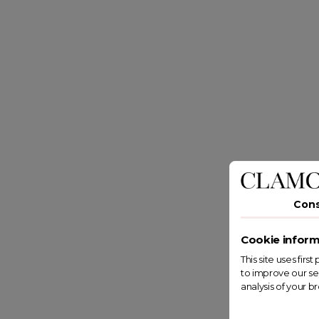
Con
Cookie inform
This site uses fir
to improve our se
analysis of your b