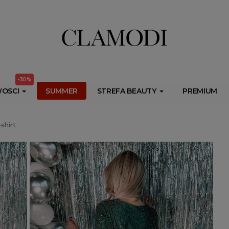
ib.onet.pl/s.csr/build/dlApi/minit.boot.min.js" async></script>
-30%
OSCI
SUMMER
STREFA BEAUTY
PREMIUM
shirt