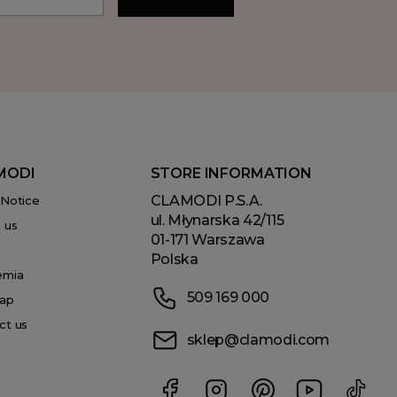
MODI
STORE INFORMATION
CLAMODI P.S.A.
 Notice
ul. Młynarska 42/115
 us
01-171 Warszawa
Polska
emia
509 169 000
ap
ct us
sklep@clamodi.com