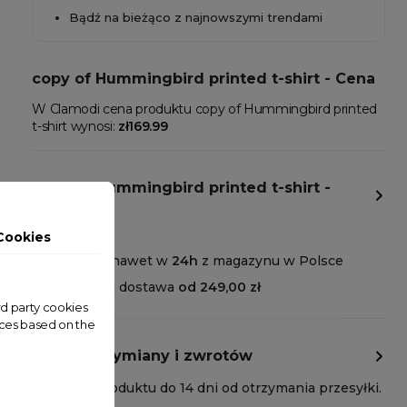
Bądź na bieżąco z najnowszymi trendami
copy of Hummingbird printed t-shirt - Cena
W Clamodi cena produktu copy of Hummingbird printed
t-shirt wynosi:
zł169.99
copy of Hummingbird printed t-shirt -
Dostawa
Cookies
Wysyłka nawet w
24h
z magazynu w Polsce
Darmowa dostawa
od 249,00 zł
ird party cookies
nces based on the
Polityka wymiany i zwrotów
Zwrot produktu do 14 dni od otrzymania przesyłki.