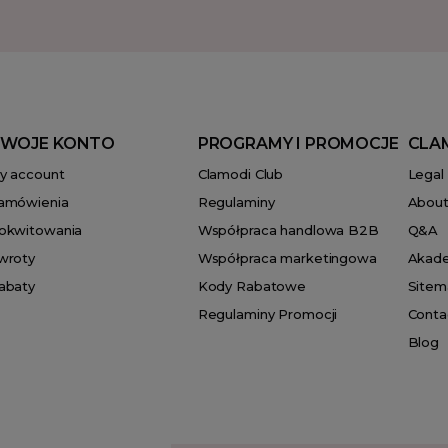
WOJE KONTO
PROGRAMY I PROMOCJE
CLA
y account
Clamodi Club
Legal
amówienia
Regulaminy
About
okwitowania
Współpraca handlowa B2B
Q&A
wroty
Współpraca marketingowa
Akad
abaty
Kody Rabatowe
Sitem
Regulaminy Promocji
Conta
Blog