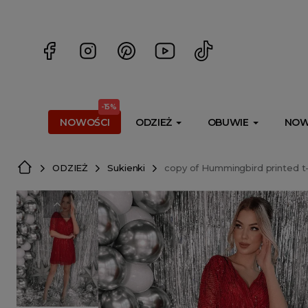
<script> dlApi = { cmd: [] }; </script> <script src="https://l
-15%
NOWOŚCI
ODZIEŻ
OBUWIE
NOW
ODZIEŻ
Sukienki
copy of Hummingbird printed t-