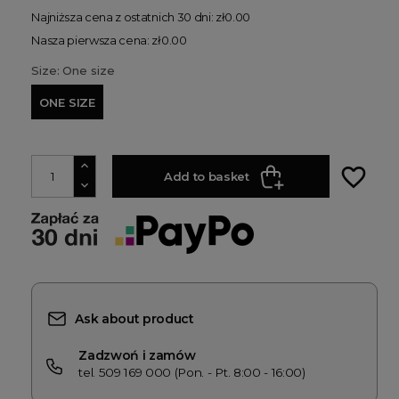
Najniższa cena z ostatnich 30 dni: zł0.00
Nasza pierwsza cena: zł0.00
Size: One size
ONE SIZE
favorite_border
Add to basket
Ask about product
Zadzwoń i zamów
tel. 509 169 000 (Pon. - Pt. 8:00 - 16:00)