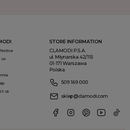
MODI
STORE INFORMATION
CLAMODI P.S.A.
 Notice
ul. Młynarska 42/115
 us
01-171 Warszawa
Polska
emia
509 169 000
ap
ct us
sklep@clamodi.com