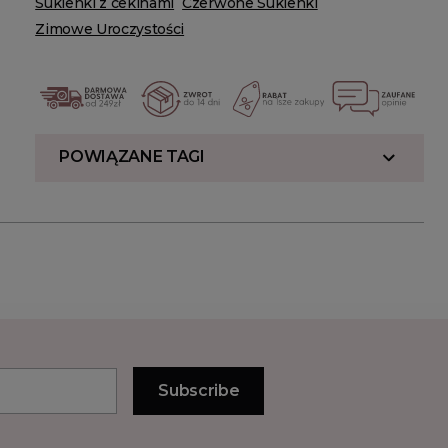
Sukienki z cekinami
Czerwone Sukienki
Zimowe Uroczystości
POWIĄZANE TAGI