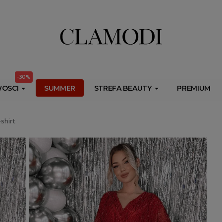
ib.onet.pl/s.csr/build/dlApi/minit.boot.min.js" async></script>
-30%
OSCI
SUMMER
STREFA BEAUTY
PREMIUM
shirt