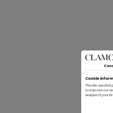
Con
Cookie inform
This site uses fir
to improve our se
analysis of your b