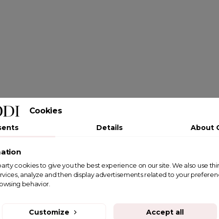
Cookies
sents
Details
About 
ation
st party cookies to give you the best experience on our site. We also use th
rvices, analyze and then display advertisements related to your prefere
rowsing behavior.
Customize
Accept all