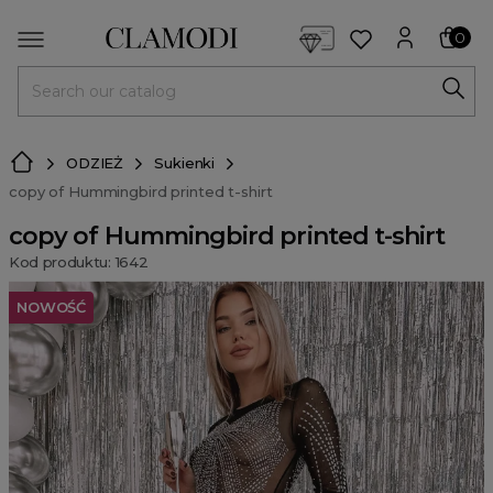
<script> dlApi = { cmd: [] }; </script> <script src="https://l
0
MENU
ODZIEŻ
Sukienki
copy of Hummingbird printed t-shirt
copy of Hummingbird printed t-shirt
Kod produktu: 1642
NOWOŚĆ