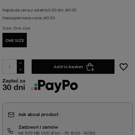
Najniższa cena z ostatnich 30 dni: zł0.00
Nasza pierwsza cena: zł0.00
Size: One size
ONE SIZE
favorite_border
Add to basket
Ask about product
Zadzwoń i zamów
tel. 509 169 000 (Pon. - Pt. 8:00 - 16:00)