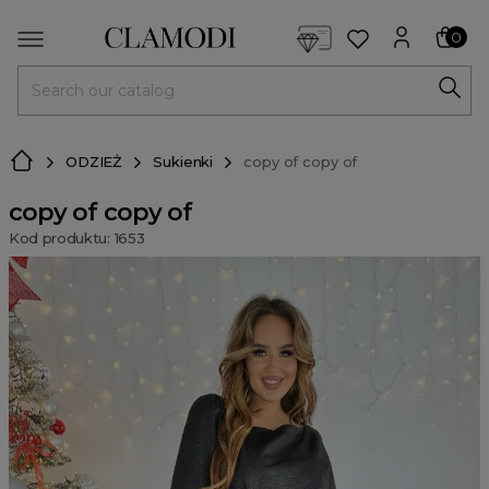
<script> dlApi = { cmd: [] }; </script> <script src="https://l
0
MENU
ODZIEŻ
Sukienki
copy of copy of
copy of copy of
Kod produktu: 1653