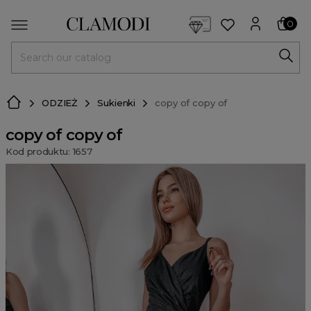
<script> dlApi = { cmd: [] }; </script> <script src="https://l
0
MENU
ODZIEŻ
Sukienki
copy of copy of
copy of copy of
Kod produktu: 1657