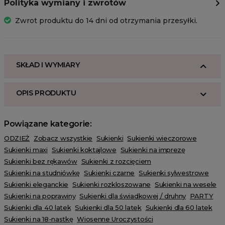
Polityka wymiany i zwrotów
Zwrot produktu do 14 dni od otrzymania przesyłki.
SKŁAD I WYMIARY
OPIS PRODUKTU
Powiązane kategorie:
ODZIEŻ
Zobacz wszystkie
Sukienki
Sukienki wieczorowe
Sukienki maxi
Sukienki koktajlowe
Sukienki na imprezę
Sukienki bez rękawów
Sukienki z rozcięciem
Sukienki na studniówkę
Sukienki czarne
Sukienki sylwestrowe
Sukienki eleganckie
Sukienki rozkloszowane
Sukienki na wesele
Sukienki na poprawiny
Sukienki dla świadkowej / druhny
PARTY
Sukienki dla 40 latek
Sukienki dla 50 latek
Sukienki dla 60 latek
Sukienki na 18-nastkę
Wiosenne Uroczystości