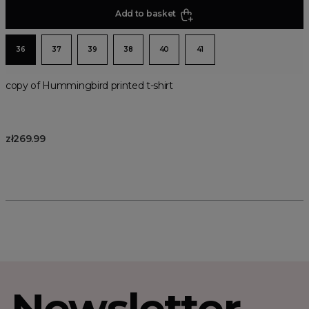
Add to basket
36
37
39
38
40
41
copy of Hummingbird printed t-shirt
zł269.99
Newsletter