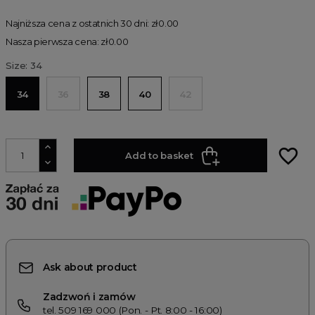
Najniższa cena z ostatnich 30 dni: zł0.00
Nasza pierwsza cena: zł0.00
Size: 34
34
36
38
40
42
favorite_border
Add to basket
Ask about product
Zadzwoń i zamów
tel. 509 169 000 (Pon. - Pt. 8:00 - 16:00)