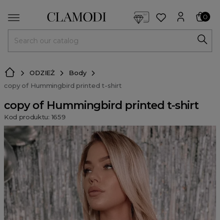
<script> dlApi = { cmd: [] }; </script> <script src="https://l
0
MENU
ODZIEŻ
Body
copy of Hummingbird printed t-shirt
copy of Hummingbird printed t-shirt
Kod produktu: 1659