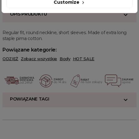
Customize
OPIS PRODUKTU
Regular fit, round neckline, short sleeves. Made of extra long
staple pima cotton.
Powiązane kategorie:
ODZIEŻ
Zobacz wszystkie
Body
HOT SALE
POWIĄZANE TAGI