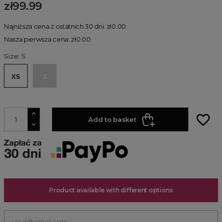
zł99.99
Najniższa cena z ostatnich 30 dni: zł0.00
Nasza pierwsza cena: zł0.00
Size: S
XS
S
favorite_border
Add to basket
Product available with different options