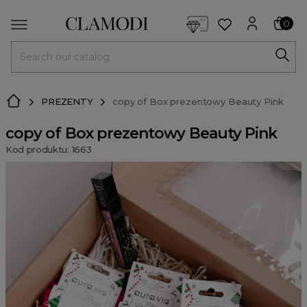
<script> dlApi = { cmd: [] }; </script> <script src="https://l
0
MENU
PREZENTY
copy of Box prezentowy Beauty Pink
copy of Box prezentowy Beauty Pink
Kod produktu: 1663