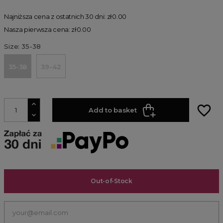
Najniższa cena z ostatnich 30 dni: zł0.00
Nasza pierwsza cena: zł0.00
Size: 35-38
35-38
39-42
favorite_border
Add to basket
Out-of-Stock