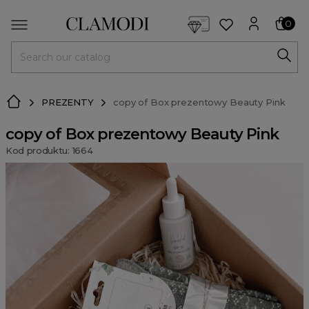
<script> dlApi = { cmd: [] }; </script> <script src="https://l
0
MENU
PREZENTY
copy of Box prezentowy Beauty Pink
copy of Box prezentowy Beauty Pink
Kod produktu: 1664