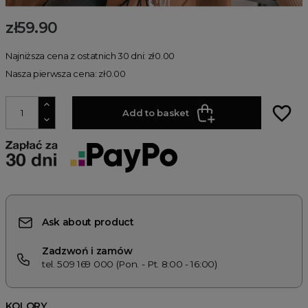
zł59.90
Najniższa cena z ostatnich 30 dni: zł0.00
Nasza pierwsza cena: zł0.00
favorite_border
Add to basket
Ask about product
Zadzwoń i zamów
tel. 509 169 000 (Pon. - Pt. 8:00 - 16:00)
KOLORY