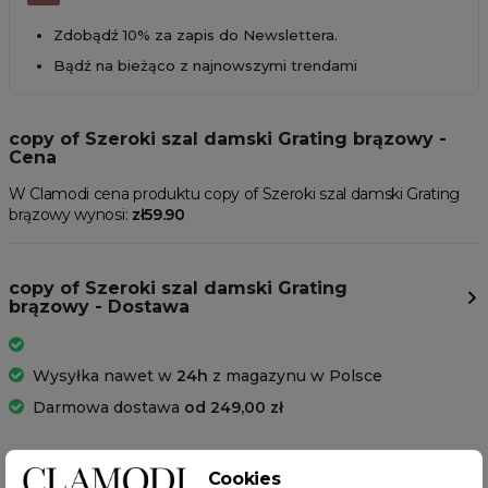
Zdobądź 10% za zapis do Newslettera.
Bądź na bieżąco z najnowszymi trendami
copy of Szeroki szal damski Grating brązowy -
Cena
W Clamodi cena produktu copy of Szeroki szal damski Grating
brązowy wynosi:
zł59.90
copy of Szeroki szal damski Grating
brązowy - Dostawa
Wysyłka nawet w
24h
z magazynu w Polsce
Darmowa dostawa
od 249,00 zł
Cookies