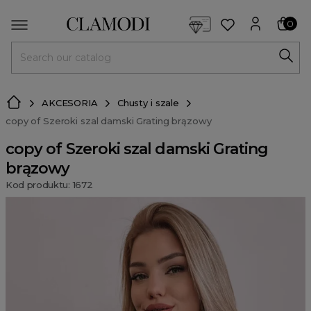
<script> dlApi = { cmd: [] }; </script> <script src="https://l
0
MENU
AKCESORIA
Chusty i szale
copy of Szeroki szal damski Grating brązowy
copy of Szeroki szal damski Grating
brązowy
Kod produktu: 1672