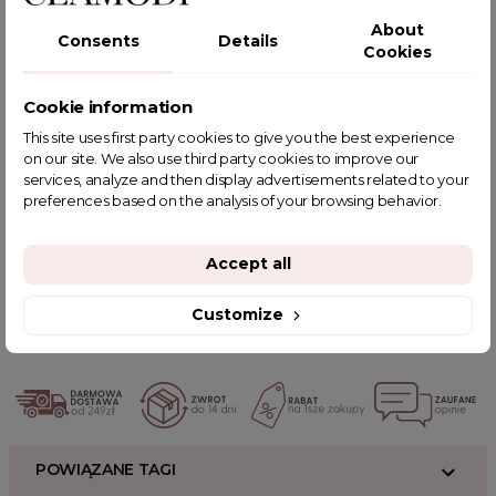
Polityka wymiany i zwrotów
About
Consents
Details
Zwrot produktu do 14 dni od otrzymania przesyłki.
Cookies
Cookie information
This site uses first party cookies to give you the best experience
SKŁAD I WYMIARY
on our site. We also use third party cookies to improve our
services, analyze and then display advertisements related to your
OPIS PRODUKTU
preferences based on the analysis of your browsing behavior.
Accept all
Powiązane kategorie:
Chusty i szale
PREZENTY
HOT SALE
Chusty
Szale
Customize
Szaliki damskie
POWIĄZANE TAGI