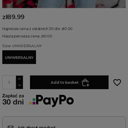
zł89.99
Najniższa cena z ostatnich 30 dni: zł0.00
Nasza pierwsza cena: zł0.00
Size: UNIWERSALNY
UNIWERSALNY
favorite_border
Add to basket
Ask about product