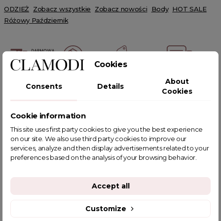
ODZIEŻ
Zobacz wszystkie
Zobacz nowości
Body
HOT SALE
Różowy Październik
Cookies
About
POWIĄZANE TAGI
Consents
Details
Cookies
Cookie information
This site uses first party cookies to give you the best experience
on our site. We also use third party cookies to improve our
YOU MIGHT ALSO LIKE
services, analyze and then display advertisements related to your
preferences based on the analysis of your browsing behavior.
Accept all
Customize