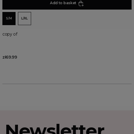
Add to basket
S/M
L/XL
copy of
zł69.99
Newsletter