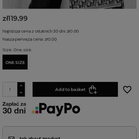
zł119.99
Najniższa cena z ostatnich 30 dni: zł0.00
Nasza pierwsza cena: zł0.00
Size: One size
ONE SIZE
favorite_border
Add to basket
Ask about product