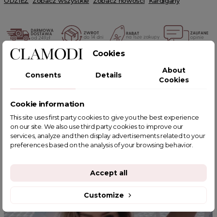
ODZIEŻ
Zobacz wszystkie
Zobacz nowości
Kardigany
Cookies
POWIĄZANE TAGI
About
Consents
Details
Cookies
Cookie information
This site uses first party cookies to give you the best experience
YOU MIGHT ALSO LIKE
on our site. We also use third party cookies to improve our
services, analyze and then display advertisements related to your
preferences based on the analysis of your browsing behavior.
Accept all
Customize