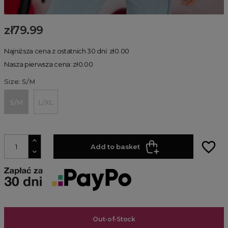
zł79.99
Najniższa cena z ostatnich 30 dni: zł0.00
Nasza pierwsza cena: zł0.00
Size: S/M
S/M
L/XL
favorite_border
Add to basket
Out-of-Stock