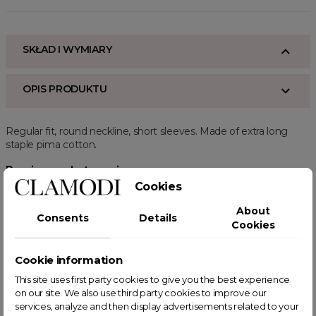
SKŁAD I WYMIARY
OPIS PRODUKTU
Regular fit, round neckline, short sleeves. Made of extra long
staple pima cotton.
Powiązane kategorie:
Cookies
ODZIEŻ
Zobacz wszystkie
Zobacz nowości
Kamizelki
Kamizelki Casualowe
HOT SALE
About
Consents
Details
Cookies
Cookie information
This site uses first party cookies to give you the best experience
on our site. We also use third party cookies to improve our
POWIĄZANE TAGI
services, analyze and then display advertisements related to your