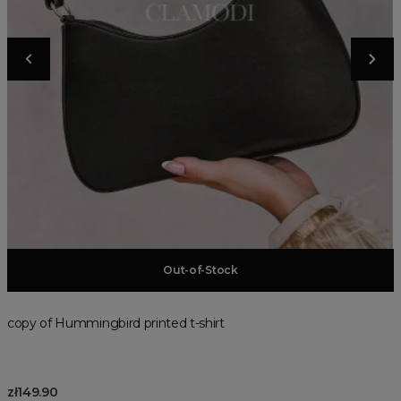
Add to basket
Out-of-Stock
copy of Hummingbird printed t-shirt
zł149.90