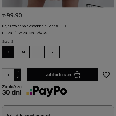
zł99.90
Najniższa cena z ostatnich 30 dni: zł0.00
Nasza pierwsza cena: zł0.00
Size: S
S
M
L
XL
favorite_border
Add to basket
Ask about product