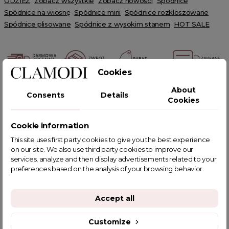
ODZIEŻ
Zobacz wszystkie
Zobacz nowości
Spódnice
Spódnice na wiosnę
Spódnice mini
Spódnice rozkloszowane
Spódnice plisowane
Spódnice z wysokim stanem
HOT SALE
Cookies
About
POWIĄZANE TAGI
Consents
Details
Cookies
Cookie information
This site uses first party cookies to give you the best experience
on our site. We also use third party cookies to improve our
YOU MIGHT ALSO LIKE
services, analyze and then display advertisements related to your
preferences based on the analysis of your browsing behavior.
Accept all
Customize