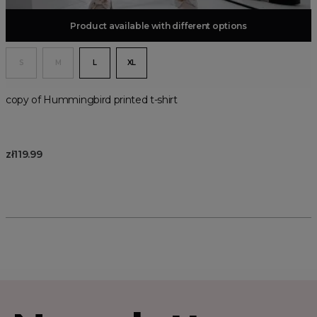
Product available with different options
Add to basket
S
M
L
XL
copy of Hummingbird printed t-shirt
zł119.99