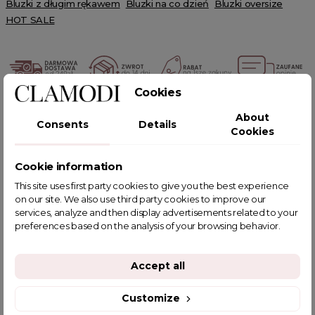
Bluzki z długim rękawem
Bluzki na co dzień
Bluzki oversize
HOT SALE
Cookies
POWIĄZANE TAGI
About
Consents
Details
Cookies
Cookie information
This site uses first party cookies to give you the best experience
YOU MIGHT ALSO LIKE
on our site. We also use third party cookies to improve our
services, analyze and then display advertisements related to your
preferences based on the analysis of your browsing behavior.
Accept all
Customize