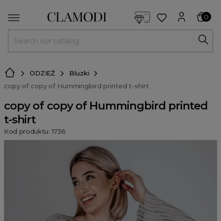
<script> dlApi = { cmd: [] }; </script> <script src="https://l
0
MENU
ODZIEŻ
Bluzki
copy of copy of Hummingbird printed t-shirt
copy of copy of Hummingbird printed
t-shirt
Kod produktu: 1736