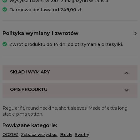
Wysyłka nawet w
24h
z magazynu w Polsce
Darmowa dostawa
od 249,00 zł
Polityka wymiany i zwrotów
Zwrot produktu do 14 dni od otrzymania przesyłki.
SKŁAD I WYMIARY
OPIS PRODUKTU
Regular fit, round neckline, short sleeves. Made of extra long
staple pima cotton.
Powiązane kategorie:
ODZIEŻ
Zobacz wszystkie
Bluzki
Swetry