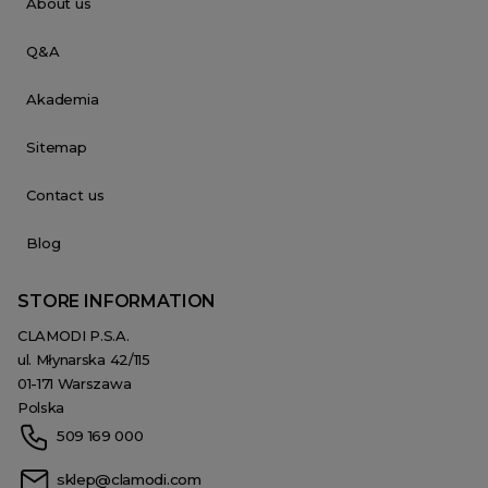
About us
Q&A
Akademia
Sitemap
Contact us
Blog
STORE INFORMATION
CLAMODI P.S.A.
ul. Młynarska 42/115
01-171 Warszawa
Polska
509 169 000
sklep@clamodi.com