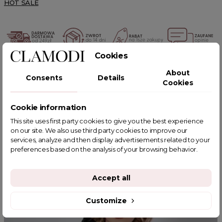
HOT SALE
Cookies
POWIĄZANE TAGI
About
Consents
Details
Cookies
Cookie information
This site uses first party cookies to give you the best experience
YOU MIGHT ALSO LIKE
on our site. We also use third party cookies to improve our
services, analyze and then display advertisements related to your
preferences based on the analysis of your browsing behavior.
Accept all
Customize