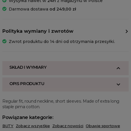
Wysyłka nawet w
24h
z magazynu w Polsce
Darmowa dostawa
od 249,00 zł
Polityka wymiany i zwrotów
Zwrot produktu do 14 dni od otrzymania przesyłki.
SKŁAD I WYMIARY
OPIS PRODUKTU
Regular fit, round neckline, short sleeves. Made of extra long
staple pima cotton.
Powiązane kategorie:
BUTY
Zobacz wszystkie
Zobacz nowości
Obuwie sportowe