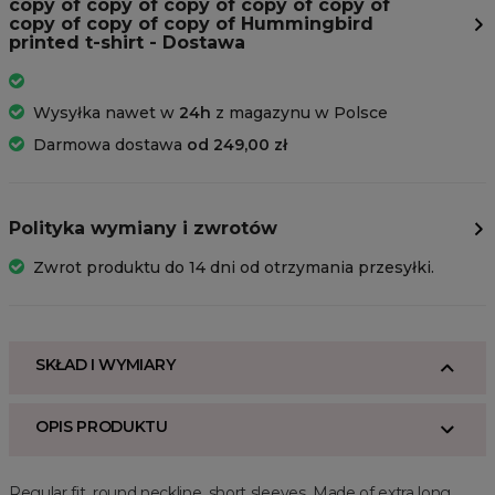
copy of copy of copy of copy of copy of
copy of copy of copy of Hummingbird
printed t-shirt - Dostawa
Wysyłka nawet w
24h
z magazynu w Polsce
Darmowa dostawa
od 249,00 zł
Polityka wymiany i zwrotów
Zwrot produktu do 14 dni od otrzymania przesyłki.
SKŁAD I WYMIARY
OPIS PRODUKTU
Regular fit, round neckline, short sleeves. Made of extra long