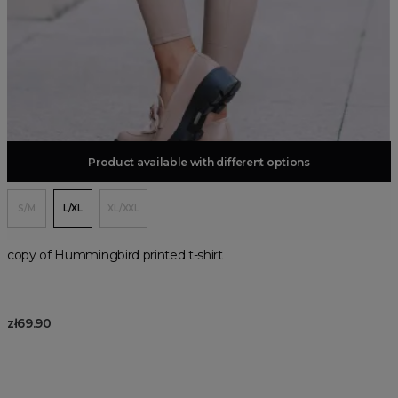
Product available with different options
Add to basket
S/M
L/XL
XL/XXL
copy of Hummingbird printed t-shirt
zł69.90