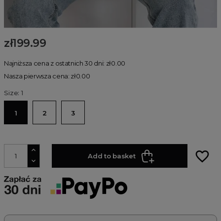
zł199.99
Najniższa cena z ostatnich 30 dni: zł0.00
Nasza pierwsza cena: zł0.00
Size: 1
1
2
3
favorite_border
Add to basket