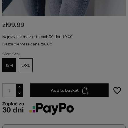
zł99.99
Najniższa cena z ostatnich 30 dni: zł0.00
Nasza pierwsza cena: zł0.00
Size: S/M
S/M
L/XL
favorite_border
Add to basket