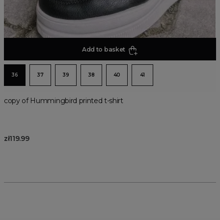
Add to basket
36
37
39
38
40
41
copy of Hummingbird printed t-shirt
zł119.99