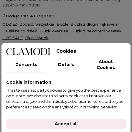
staple pima cotton.
Powiązane kategorie:
ODZIEŻ
Zobacz wszystkie
Bluzki
Bluzki z długim rękawem
Bluzki na co dzień
Bluzki oversize
Bluzki z dekoltem w serek
HOT SALE
Black Week
Cookies
About
Consents
Details
Cookies
POWIĄZANE TAGI
Cookie information
This site uses first party cookies to give you the best experience
on our site. We also use third party cookies to improve our
services, analyze and then display advertisements related to your
preferences based on the analysis of your browsing behavior.
YOU MIGHT ALSO LIKE
Accept all