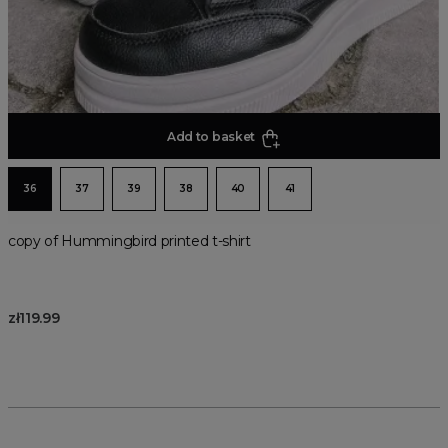
Add to basket
36
37
39
38
40
41
copy of Hummingbird printed t-shirt
zł119.99