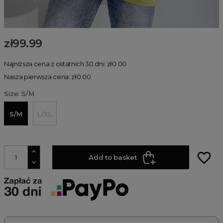
zł99.99
Najniższa cena z ostatnich 30 dni: zł0.00
Nasza pierwsza cena: zł0.00
Size: S/M
S/M
L/XL
favorite_border
Add to basket