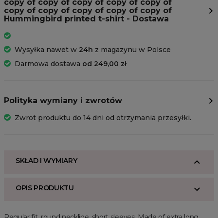
copy of copy of copy of copy of copy of
copy of copy of copy of copy of copy of
Hummingbird printed t-shirt - Dostawa
Wysyłka nawet w
24h
z magazynu w Polsce
Darmowa dostawa
od 249,00 zł
Polityka wymiany i zwrotów
Zwrot produktu do 14 dni od otrzymania przesyłki.
SKŁAD I WYMIARY
OPIS PRODUKTU
Regular fit, round neckline, short sleeves. Made of extra long