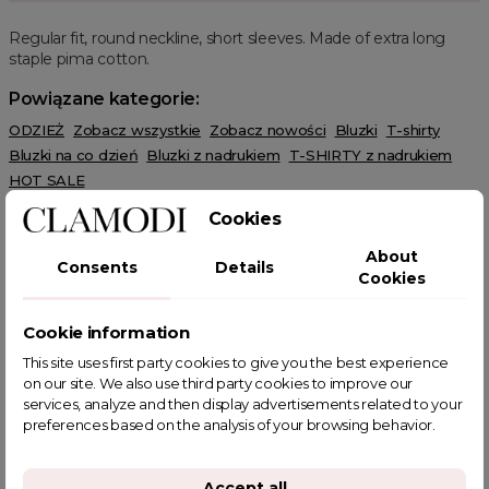
Regular fit, round neckline, short sleeves. Made of extra long
staple pima cotton.
Powiązane kategorie:
ODZIEŻ
Zobacz wszystkie
Zobacz nowości
Bluzki
T-shirty
Bluzki na co dzień
Bluzki z nadrukiem
T-SHIRTY z nadrukiem
HOT SALE
Cookies
About
Consents
Details
Cookies
POWIĄZANE TAGI
Cookie information
This site uses first party cookies to give you the best experience
on our site. We also use third party cookies to improve our
services, analyze and then display advertisements related to your
preferences based on the analysis of your browsing behavior.
YOU MIGHT ALSO LIKE
Accept all