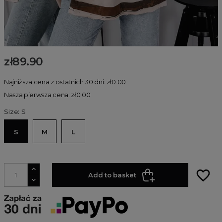
zł89.90
Najniższa cena z ostatnich 30 dni: zł0.00
Nasza pierwsza cena: zł0.00
Size: S
S
M
L
favorite_border
Add to basket