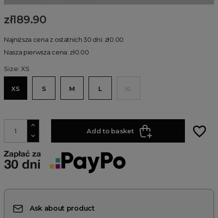
zł189.90
Najniższa cena z ostatnich 30 dni: zł0.00
Nasza pierwsza cena: zł0.00
Size: XS
XS
S
M
L
XL
favorite_border
Add to basket
Ask about product