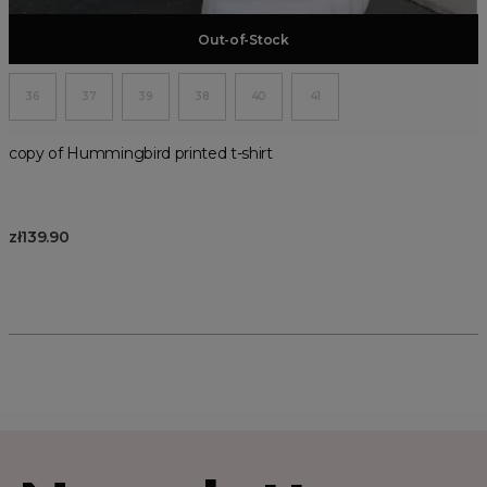
Add to basket
Out-of-Stock
36
37
39
38
40
41
copy of Hummingbird printed t-shirt
zł139.90