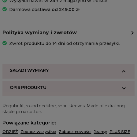
Wysyłka nawet w
24h
z magazynu w Polsce
Darmowa dostawa
od 249,00 zł
Polityka wymiany i zwrotów
Zwrot produktu do 14 dni od otrzymania przesyłki.
SKŁAD I WYMIARY
OPIS PRODUKTU
Regular fit, round neckline, short sleeves. Made of extra long
staple pima cotton.
Powiązane kategorie:
ODZIEŻ
Zobacz wszystkie
Zobacz nowości
Jeansy
PLUS SIZE