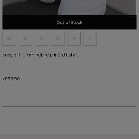
Add to basket
Out-of-Stock
36
37
39
38
40
41
copy of Hummingbird printed t-shirt
zł139.90