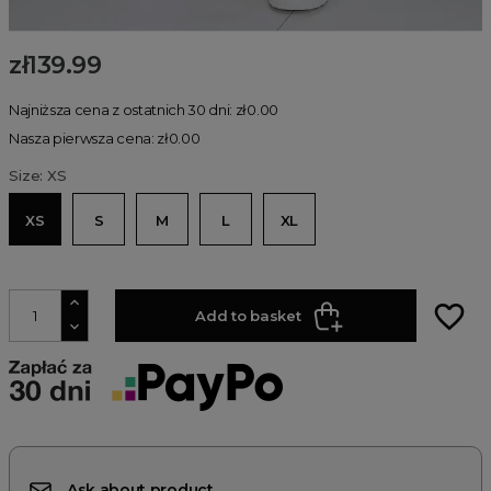
zł139.99
Najniższa cena z ostatnich 30 dni: zł0.00
Nasza pierwsza cena: zł0.00
Size: XS
XS
S
M
L
XL
favorite_border
Add to basket
Ask about product