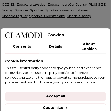
ODZIEŻ
Zobacz wszystkie
Zobacz nowości
Jeansy
PLUS SIZE
Jeansy
Spodnie
Spodnie
Spodnie z wysokim stanem
Spodnie regular
Spodnie z kieszeniami
Spodnie skinny
Cookies
About
Consents
Details
POWIĄZANE TAGI
Cookies
Cookie information
This site uses first party cookies to give you the best experience
on our site. We also use third party cookies to improve our
YOU MIGHT ALSO LIKE
services, analyze and then display advertisements related to your
preferences based on the analysis of your browsing behavior.
Accept all
Customize