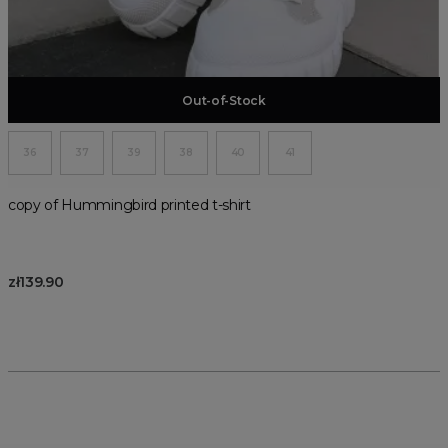
Add to basket
Out-of-Stock
36
37
39
38
40
41
copy of Hummingbird printed t-shirt
zł139.90