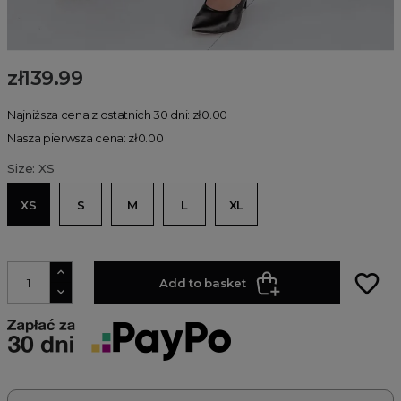
zł139.99
Najniższa cena z ostatnich 30 dni: zł0.00
Nasza pierwsza cena: zł0.00
Size: XS
XS
S
M
L
XL
favorite_border
Add to basket