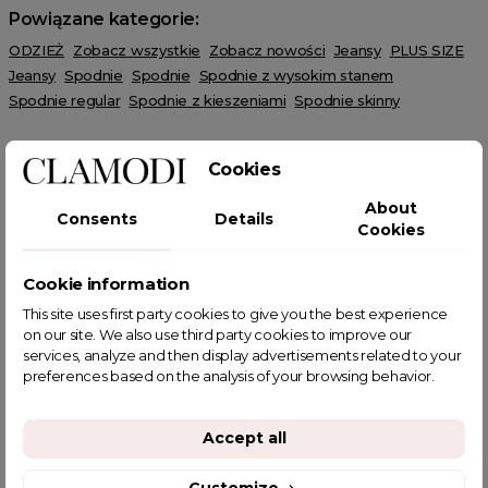
Powiązane kategorie:
ODZIEŻ
Zobacz wszystkie
Zobacz nowości
Jeansy
PLUS SIZE
Jeansy
Spodnie
Spodnie
Spodnie z wysokim stanem
Spodnie regular
Spodnie z kieszeniami
Spodnie skinny
Cookies
About
Consents
Details
Cookies
POWIĄZANE TAGI
Cookie information
This site uses first party cookies to give you the best experience
on our site. We also use third party cookies to improve our
services, analyze and then display advertisements related to your
YOU MIGHT ALSO LIKE
preferences based on the analysis of your browsing behavior.
Accept all