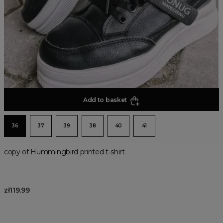
Add to basket
36
37
39
38
40
41
copy of Hummingbird printed t-shirt
zł119.99