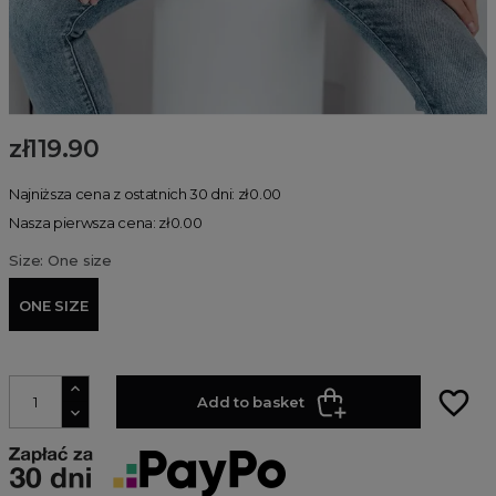
zł119.90
Najniższa cena z ostatnich 30 dni: zł0.00
Nasza pierwsza cena: zł0.00
Size: One size
ONE SIZE
favorite_border
Add to basket