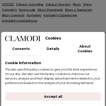
ODZIEŻ
Zobacz wszystkie
Zobacz nowości
Bluzy
Dresy
Komplety
Spring sale
Bluzy Rozpinane
Bluzy z Kapturem
Bluzy Oversize
Komplety
Komplety Dzianinowe
Komplety sweterkowe
Cookies
About
Consents
Details
Cookies
POWIĄZANE TAGI
Cookie information
This site uses first party cookies to give you the best experience
on our site. We also use third party cookies to improve our
services, analyze and then display advertisements related to your
YOU MIGHT ALSO LIKE
preferences based on the analysis of your browsing behavior.
Accept all