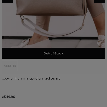
Add to basket
Out-of-Stock
ONE SIZE
copy of Hummingbird printed t-shirt
zł219.90