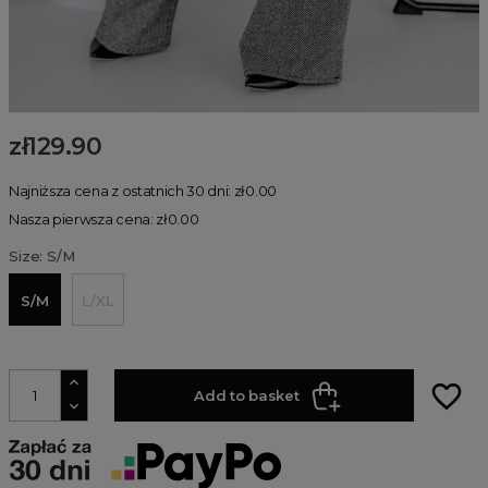
zł129.90
Najniższa cena z ostatnich 30 dni: zł0.00
Nasza pierwsza cena: zł0.00
Size: S/M
S/M
L/XL
favorite_border
Add to basket