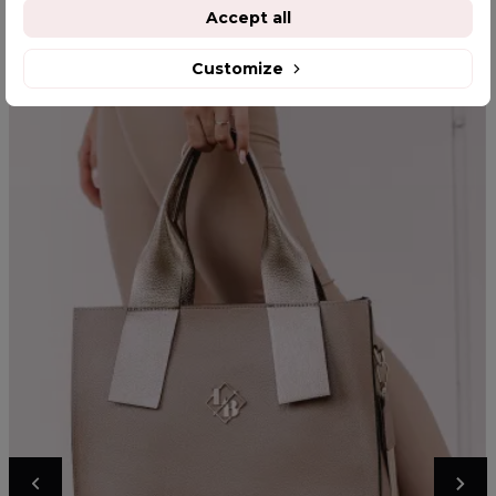
YOU MIGHT ALSO LIKE
Accept all
Customize